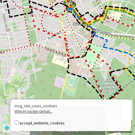
+
msg_site_uses_cookies
Więcej na ten temat...
Über die Seite
Über das Projekt
−
Kontakt
Falsches Zeichen?
accept_website_cookies
Erklärung zur Barrierefreiheit
©
OpenStreetMap
contributors
500 m
Mapa strony