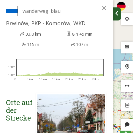
×
wanderweg, blau
Brwinów, PKP - Komorów, WKD
33,0 km
8 h 45 min
115 m
107 m
150m
100m
0 m
5 km
10 km
15 km
20 km
25 km
30 km
Orte auf
der
Strecke