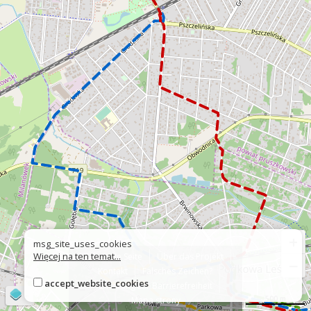
+
msg_site_uses_cookies
Więcej na ten temat...
Über die Seite
Über das Projekt
−
Kontakt
Falsches Zeichen?
accept_website_cookies
Erklärung zur Barrierefreiheit
©
OpenStreetMap
contributors
500 m
Mapa strony