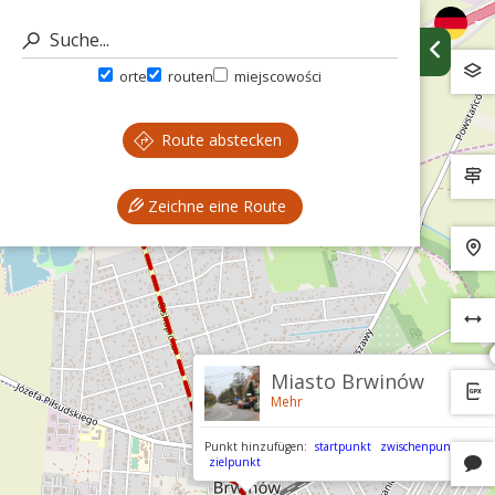
orte
routen
miejscowości
Route abstecken
Zeichne eine Route
Miasto Brwinów
Mehr
Punkt hinzufügen:
startpunkt
zwischenpunkt
zielpunkt