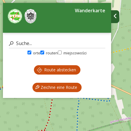
Wanderkarte
orte
routen
miejscowości
Route abstecken
Zeichne eine Route