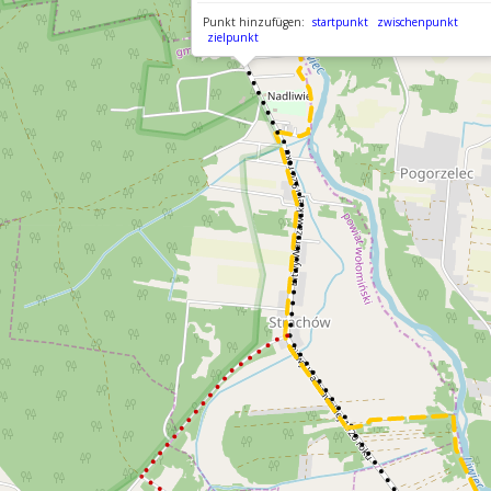
Punkt hinzufügen:
startpunkt
zwischenpunkt
zielpunkt