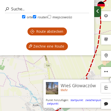
orte
routen
miejscowości
Route abstecken
Zeichne eine Route
Wieś Głowaczów
Mehr
Punkt hinzufügen:
startpunkt
zwischenpunkt
zielpunkt