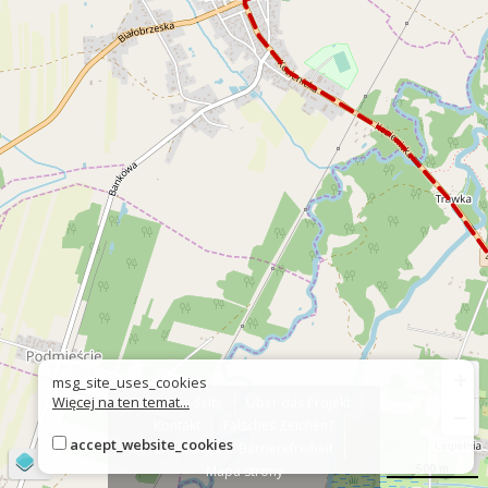
+
msg_site_uses_cookies
Więcej na ten temat...
Über die Seite
Über das Projekt
−
Kontakt
Falsches Zeichen?
accept_website_cookies
Erklärung zur Barrierefreiheit
©
OpenStreetMap
contributors
500 m
Mapa strony