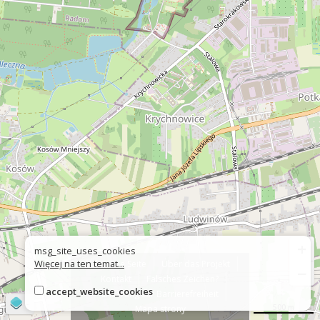
+
msg_site_uses_cookies
Więcej na ten temat...
Über die Seite
Über das Projekt
−
Kontakt
Falsches Zeichen?
accept_website_cookies
Erklärung zur Barrierefreiheit
©
OpenStreetMap
contributors
500 m
Mapa strony