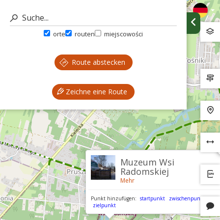
orte
routen
miejscowości
Route abstecken
Zeichne eine Route
Muzeum Wsi
Radomskiej
Mehr
Punkt hinzufügen:
startpunkt
zwischenpunkt
zielpunkt