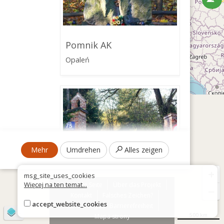
Pomnik AK
Opaleń
Mehr
Umdrehen
Alles zeigen
+
msg_site_uses_cookies
Więcej na ten temat...
Über die Seite
Über das Projekt
−
Kontakt
Falsches Zeichen?
Zakład dla Ociemniałych
accept_website_cookies
Erklärung zur Barrierefreiheit
©
OpenStreetMap
contributors
Laski
500 km
Mapa strony