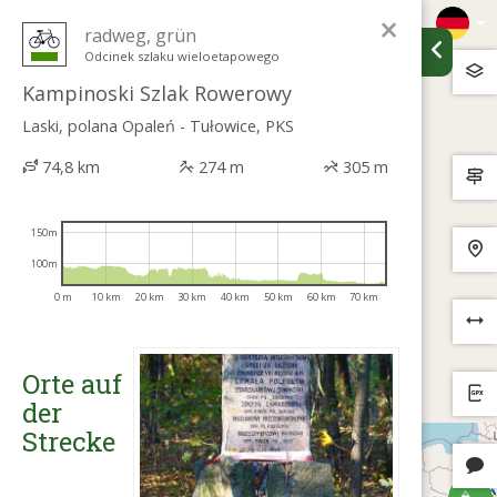
×
radweg, grün
Odcinek szlaku wieloetapowego
Kampinoski Szlak Rowerowy
Laski, polana Opaleń - Tułowice, PKS
74,8 km
274 m
305 m
150m
100m
0 m
10 km
20 km
30 km
40 km
50 km
60 km
70 km
Orte auf
der
Strecke