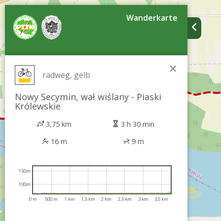
Wanderkarte
×
radweg, gelb
Nowy Secymin, wał wiślany - Piaski
Królewskie
3,75 km
3 h 30 min
16 m
9 m
150m
100m
0 m
500 m
1 km
1,5 km
2 km
2,5 km
3 km
3,5 km