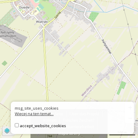
+
msg_site_uses_cookies
Więcej na ten temat...
Über die Seite
Über das Projekt
−
Kontakt
Falsches Zeichen?
accept_website_cookies
Erklärung zur Barrierefreiheit
©
OpenStreetMap
contributors
500 m
Mapa strony