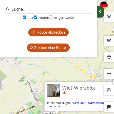
orte
routen
miejscowości
Route abstecken
Zeichne eine Route
Wieś Wierzbica
Mehr
Punkt hinzufügen:
startpunkt
zwischenpunkt
zielpunkt