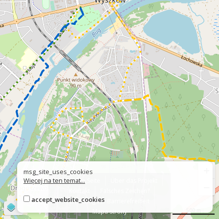
+
msg_site_uses_cookies
Więcej na ten temat...
Über die Seite
Über das Projekt
−
Kontakt
Falsches Zeichen?
accept_website_cookies
Erklärung zur Barrierefreiheit
©
OpenStreetMap
contributors
500 m
Mapa strony