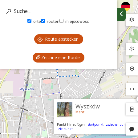
orte
routen
miejscowości
Route abstecken
Zeichne eine Route
Wyszków
Mehr
Punkt hinzufügen:
startpunkt
zwischenpunkt
zielpunkt