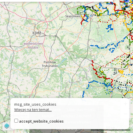
+
msg_site_uses_cookies
Więcej na ten temat...
Über die Seite
Über das Projekt
−
Kontakt
Falsches Zeichen?
accept_website_cookies
Erklärung zur Barrierefreiheit
©
OpenStreetMap
contributors
50 km
Mapa strony