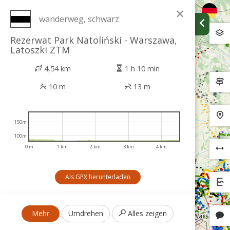
×
wanderweg, schwarz
Rezerwat Park Natoliński - Warszawa,
Latoszki ZTM
4,54 km
1 h 10 min
10 m
13 m
150m
100m
0 m
1 km
2 km
3 km
4 km
Als GPX herunterladen
Mehr
Umdrehen
Alles zeigen