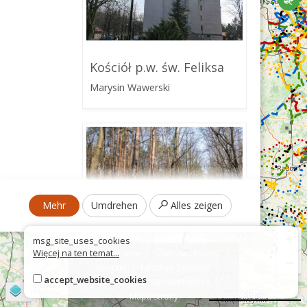
Kościół p.w. św. Feliksa
Marysin Wawerski
Mehr
Umdrehen
Alles zeigen
+
msg_site_uses_cookies
Więcej na ten temat...
Über die Seite
Über das Projekt
−
Kontakt
Falsches Zeichen?
Rezerwat im.
accept_website_cookies
Erklärung zur Barrierefreiheit
Sobieskiego
©
OpenStreetMap
contributors
50 km
Mapa strony