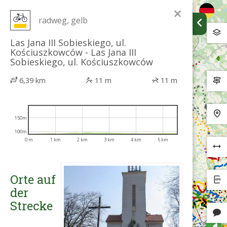
×
radweg, gelb
Las Jana III Sobieskiego, ul.
Kościuszkowców - Las Jana III
Sobieskiego, ul. Kościuszkowców
6,39 km
11 m
11 m
150m
100m
0 m
1 km
2 km
3 km
4 km
5 km
Orte auf
der
Strecke