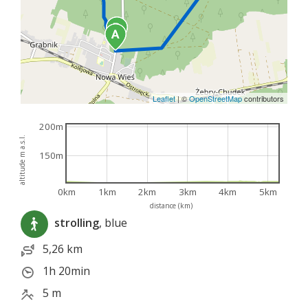
Leaflet
|
©
OpenStreetMap
contributors
200m
altitude m a.s.l.
150m
0km
1km
2km
3km
4km
5km
distance (km)
strolling
, blue
5,26 km
1h 20min
5 m