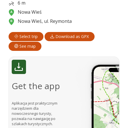
6 m
Nowa Wieś
Nowa Wieś, ul. Reymonta
Select trip
Download as GPX
See map
Get the app
Aplikacja jest praktycznym
narzędziem dla
nowoczesnego turysty,
pozwala na nawigację po
szlakach turystycznych.