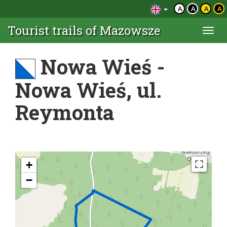
A
A
A
A
Tourist trails of Mazowsze
Togg
navi
Nowa Wieś -
Nowa Wieś, ul.
Reymonta
+
−