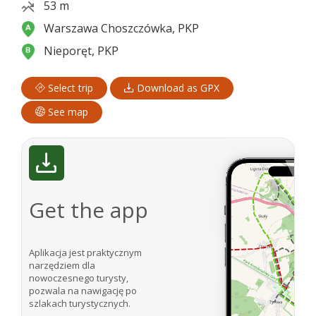
53 m
Warszawa Choszczówka, PKP
Nieporęt, PKP
Select trip
Download as GPX
See map
Get the app
Aplikacja jest praktycznym
narzędziem dla
nowoczesnego turysty,
pozwala na nawigację po
szlakach turystycznych.