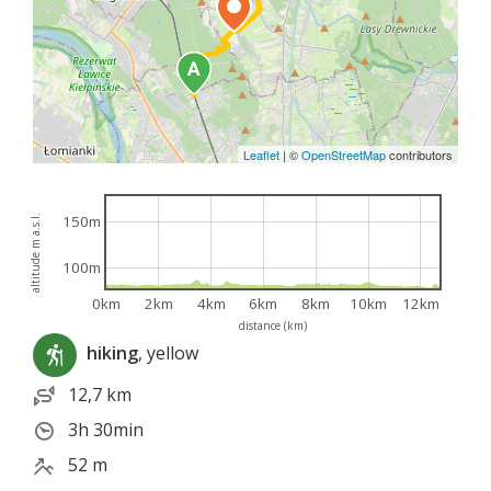
Leaflet
|
©
OpenStreetMap
contributors
150m
altitude m a.s.l.
100m
0km
2km
4km
6km
8km
10km
12km
distance (km)
hiking
, yellow
12,7 km
3h 30min
52 m