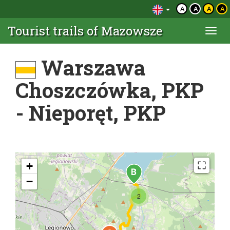
A
A
A
A
Tourist trails of Mazowsze
Togg
navi
Warszawa
Choszczówka, PKP
- Nieporęt, PKP
+
−
2