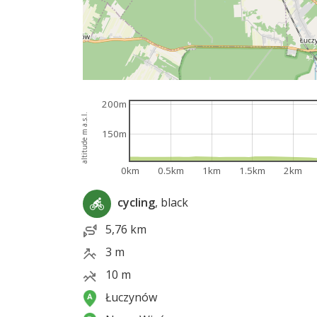
200m
altitude m a.s.l.
150m
0km
0.5km
1km
1.5km
2km
cycling
, black
5,76 km
3 m
10 m
Łuczynów