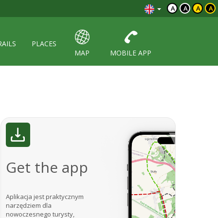
A
A
A
A
RAILS
PLACES
MAP
MOBILE APP
Get the app
Aplikacja jest praktycznym
narzędziem dla
nowoczesnego turysty,