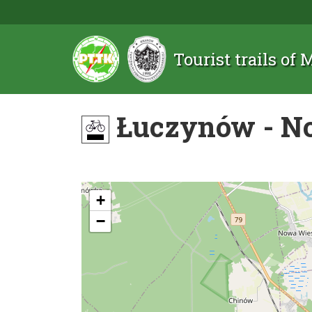
Tourist trails of
Łuczynów - N
+
−