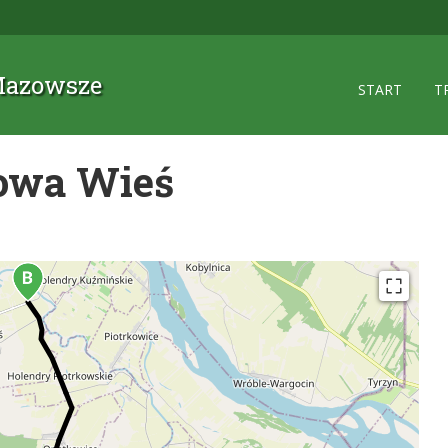
 Mazowsze
START
T
owa Wieś