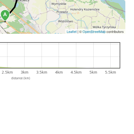
Leaflet
|
©
OpenStreetMap
contributors
2.5km
3km
3.5km
4km
4.5km
5km
5.5km
distance (km)