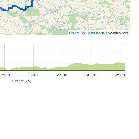
Leaflet
|
©
OpenStreetMap
contributors
15km
20km
25km
30km
35km
distance (km)