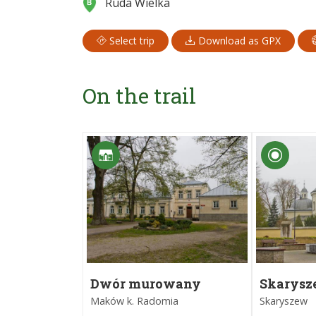
Ruda Wielka
Select trip
Download as GPX
On the trail
Dwór murowany
Skarys
Maków k. Radomia
Skaryszew