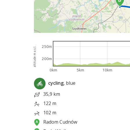
250m
altitude m a.s.l.
200m
0km
5km
10km
cycling
, blue
35,9 km
122 m
102 m
Radom Cudnów