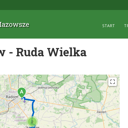
 Mazowsze
START
T
 - Ruda Wielka
2