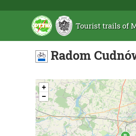
Tourist trails of
Radom Cudnów
+
−