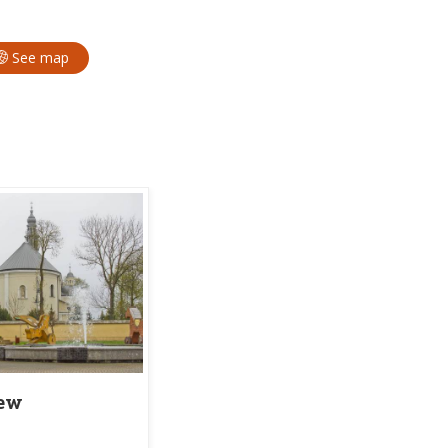
See map
zew