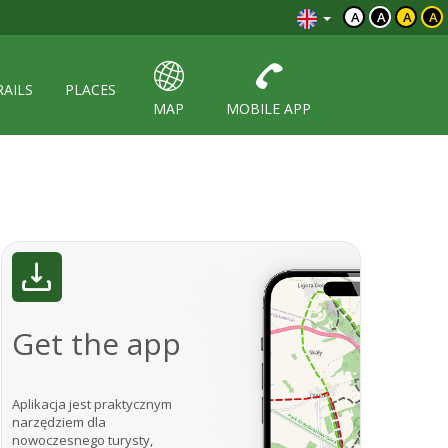
A
A
A
A
RAILS
PLACES
MAP
MOBILE APP
Get the app
Aplikacja jest praktycznym
narzędziem dla
nowoczesnego turysty,