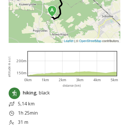
Leaflet
|
©
OpenStreetMap
contributors
altitude m a.s.l.
200m
150m
0km
1km
2km
3km
4km
5km
distance (km)
hiking
, black
5,14 km
1h 25min
31 m