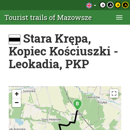
A
A
A
A
Tourist trails of Mazowsze
Togg
navi
Stara Krępa,
Kopiec Kościuszki -
Leokadia, PKP
+
−