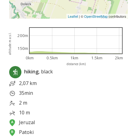
Leaflet
|
©
OpenStreetMap
contributors
altitude m a.s.l.
200m
150m
0km
0.5km
1km
1.5km
2km
distance (km)
hiking
, black
2,07 km
35min
2 m
10 m
Jeruzal
Patoki