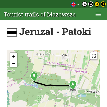
A
A
A
A
Tourist trails of Mazowsze
Togg
navi
Jeruzal - Patoki
+
−