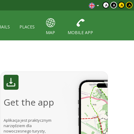
A
A
A
A
RAILS
PLACES
MAP
MOBILE APP
Get the app
Aplikacja jest praktycznym
narzędziem dla
nowoczesnego turysty,