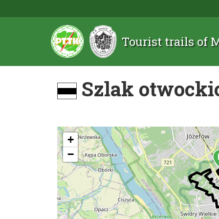
Tourist trails of
Szlak otwocki
+
−