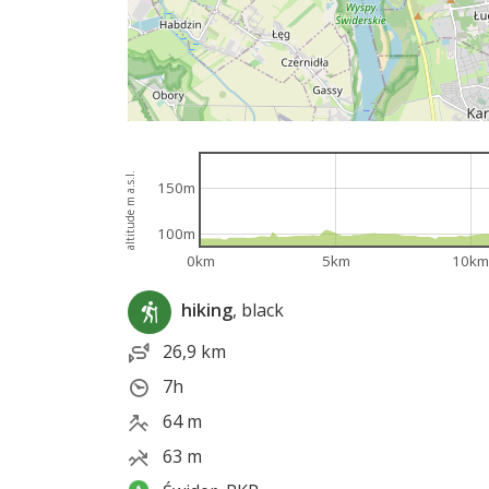
altitude m a.s.l.
150m
100m
0km
5km
10km
hiking
, black
26,9 km
7h
64 m
63 m