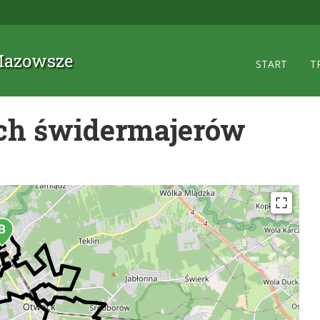
 Mazowsze
START
T
ch świdermajerów