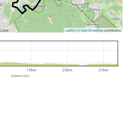
Leaflet
|
©
OpenStreetMap
contributors
15km
20km
25km
distance (km)