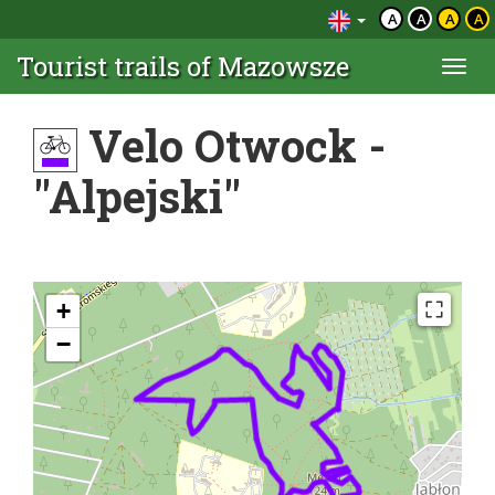
A
A
A
A
Tourist trails of Mazowsze
Togg
navi
Velo Otwock -
"Alpejski"
+
−