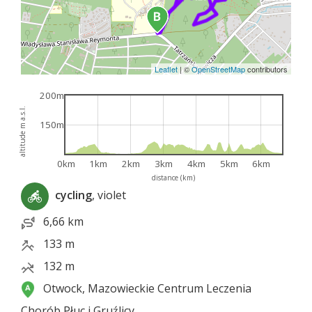
Leaflet
|
©
OpenStreetMap
contributors
200m
altitude m a.s.l.
150m
0km
1km
2km
3km
4km
5km
6km
distance (km)
cycling
, violet
6,66 km
133 m
132 m
Otwock, Mazowieckie Centrum Leczenia
Chorób Płuc i Gruźlicy