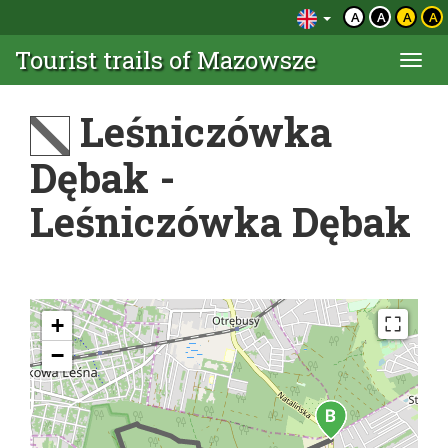
A
A
A
A
Tourist trails of Mazowsze
Togg
navi
Leśniczówka
Dębak -
Leśniczówka Dębak
+
−