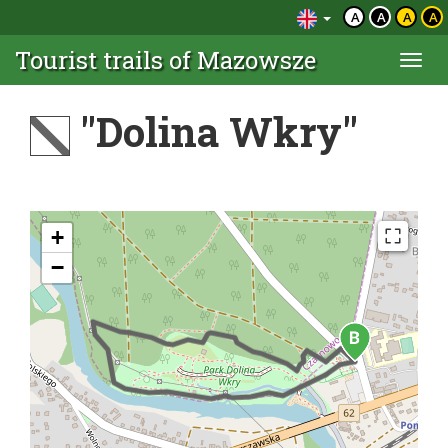
A
A
A
A
Tourist trails of Mazowsze
Togg
navi
"Dolina Wkry"
+
−