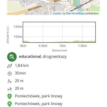
Leaflet
|
©
OpenStreetMap
contributors
150m
altitude m a.s.l.
100m
0km
0.5km
1km
1.5km
distance (km)
educational
, drogowskazy
1,84 km
35min
20 m
20 m
Pomiechówek, park linowy
Pomiechówek, park linowy