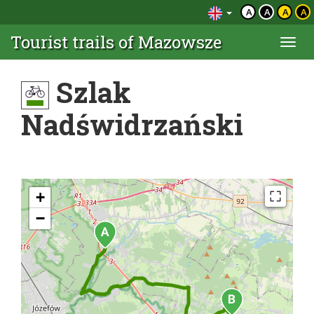
A
A
A
A
Tourist trails of Mazowsze
Togg
navi
Szlak
Nadświdrzański
+
−