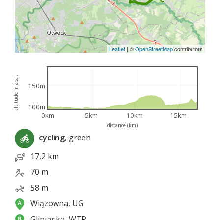
Leaflet
|
©
OpenStreetMap
contributors
altitude m a.s.l.
150m
100m
0km
5km
10km
15km
distance (km)
cycling
, green
17,2 km
70 m
58 m
Wiązowna, UG
Glinianka, WTP