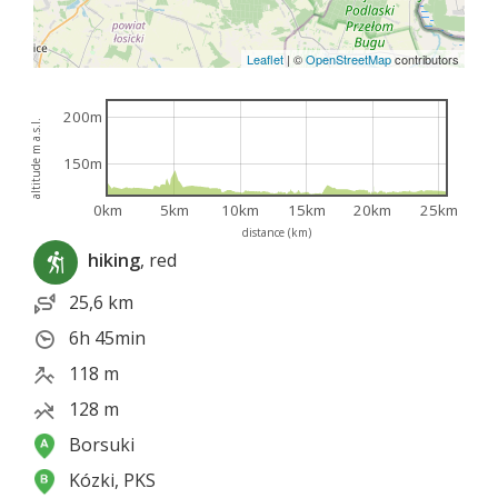
Leaflet
|
©
OpenStreetMap
contributors
200m
altitude m a.s.l.
150m
0km
5km
10km
15km
20km
25km
distance (km)
hiking
, red
25,6 km
6h 45min
118 m
128 m
Borsuki
Kózki, PKS