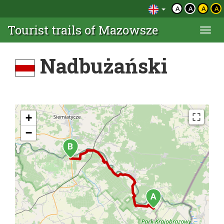
A
A
A
A
Tourist trails of Mazowsze
Togg
navi
Nadbużański
+
−