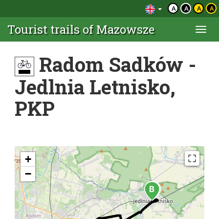
A
A
A
A
Tourist trails of Mazowsze
Togg
navi
Radom Sadków -
Jedlnia Letnisko,
PKP
+
−