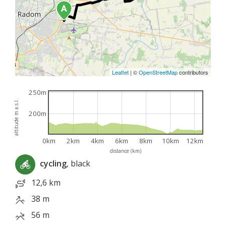
Leaflet
|
©
OpenStreetMap
contributors
250m
altitude m a.s.l.
200m
0km
2km
4km
6km
8km
10km
12km
distance (km)
cycling
, black
12,6 km
38 m
56 m