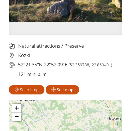
Natural attractions
/
Preserve
Kózki
52°21'35"N
22°52'09"E
(52.359788, 22.869401)
121 m n. p. m.
Select trip
See map
+
−