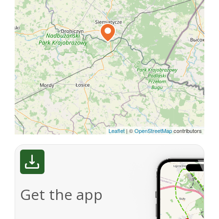
Leaflet
|
©
OpenStreetMap
contributors
Get the app