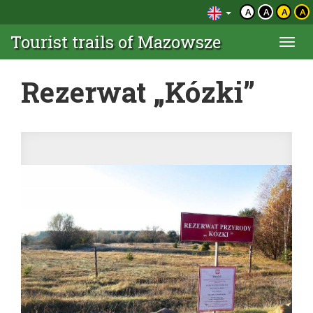
A
A
A
A
Tourist trails of Mazowsze
Togg
navi
Rezerwat „Kózki”