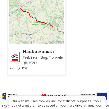
Nadburzański
Szlak Rowerowy
Treblinka - Bug, Tonkiele
(gr. woj.)
53,6 km
Our website uses cookies, incl. for statistical purposes. If you
do not want them to be saved on your hard drive, change your
Project co-financed by the Marshal's Office of the Mazowieckie Voivodship and