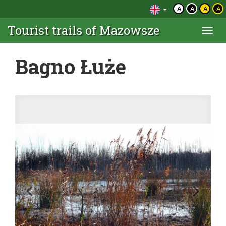
A
A
A
A
Tourist trails of Mazowsze
Togg
navi
Bagno Łuże