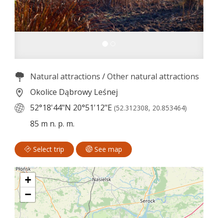
Natural attractions
/
Other natural attractions
Okolice Dąbrowy Leśnej
52°18'44"N
20°51'12"E
(52.312308, 20.853464)
85 m n. p. m.
Select trip
See map
+
−