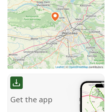
Leaflet
|
©
OpenStreetMap
contributors
Get the app