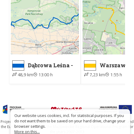
Dąbrowa Leśna -
Warszawa,
Kampinos, ZTM
Cmentarz
48,9 km
13:00 h
7,23 km
1:55 h
Północny, b
zachodnia -
Uroczysko 
Miny (Kami
Witolda Pla
Our website uses cookies, incl. for statistical purposes. If you
do not want them to be saved on your hard drive, change your
Project co-financed by the Marshal's Office of the Mazowieckie Voivodship and
browser settings.
the European Union under the Mazowieckie Regional Operational Program for
More on this...
the years 2007-2013