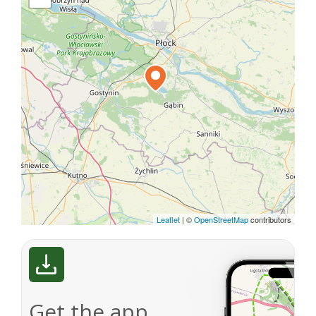
Leaflet
|
©
OpenStreetMap
contributors
Get the app