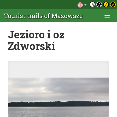
A
A
A
A
Tourist trails of Mazowsze
Togg
navi
Jezioro i oz
Zdworski