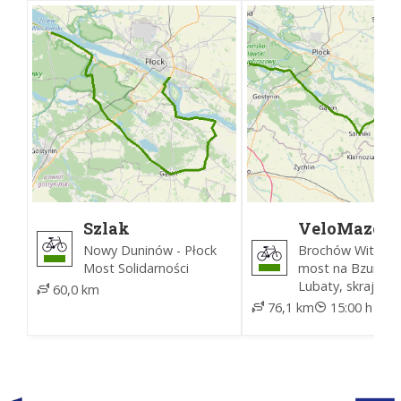
Szlak
VeloMazovi
Południowy
Nowy Duninów - Płock
Brochów Witkowi
powiatu
Most Solidarności
most na Bzurze -
płockiego
Lubaty, skraj zac
60,0 km
76,1 km
15:00 h