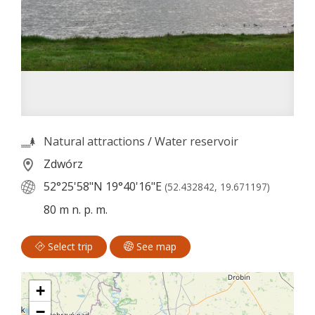
Natural attractions
/
Water reservoir
Zdwórz
52°25'58"N
19°40'16"E
(52.432842, 19.671197)
80 m n. p. m.
Select trip
See map
+
−