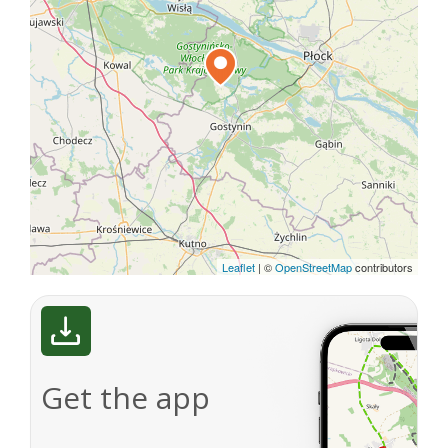
Leaflet
|
©
OpenStreetMap
contributors
Get the app