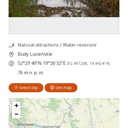
Natural attractions
/
Water reservoir
Budy Lucieńskie
52°29'49"N
19°26'32"E
(52.497208, 19.442474)
76 m n. p. m.
Select trip
See map
+
−