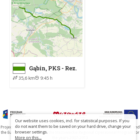
Gąbin, PKS - Rez.
Lubaty, skraj
35,6 km
9:45 h
zachodni
Our website uses cookies, incl. for statistical purposes. If you
do not want them to be saved on your hard drive, change your
Project co-financed by the Marshal's Office of the Mazowieckie Voivodship and
browser settings.
the European Union under the Mazowieckie Regional Operational Program for
More on this...
the years 2007-2013