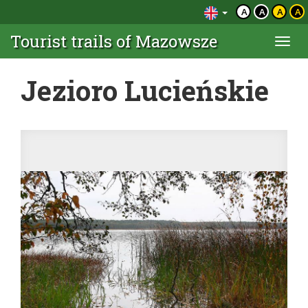
A
A
A
A
Tourist trails of Mazowsze
Togg
navi
Jezioro Lucieńskie