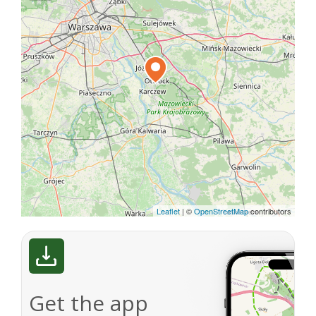
Leaflet
|
©
OpenStreetMap
contributors
Get the app