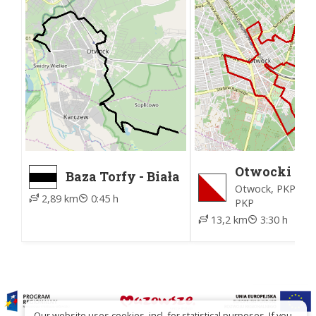
Otwocki Sz
Baza Torfy - Biała
Historyczn
Góra
Otwock, PKP - O
2,89 km
0:45 h
PKP
13,2 km
3:30 h
Our website uses cookies, incl. for statistical purposes. If you