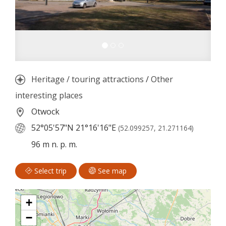
Heritage / touring attractions
/
Other
interesting places
Otwock
52°05'57"N
21°16'16"E
(52.099257, 21.271164)
96 m n. p. m.
Select trip
See map
+
−