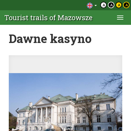
A
A
A
A
Tourist trails of Mazowsze
Togg
navi
Dawne kasyno