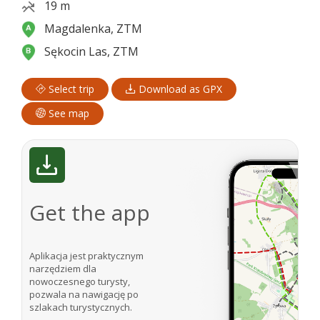
19 m
Magdalenka, ZTM
Sękocin Las, ZTM
Select trip
Download as GPX
See map
Get the app
Aplikacja jest praktycznym
narzędziem dla
nowoczesnego turysty,
pozwala na nawigację po
szlakach turystycznych.