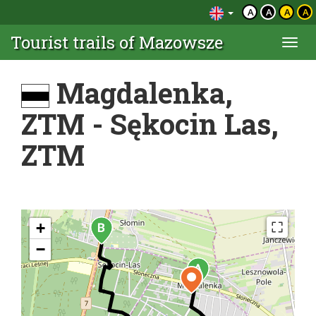
A
A
A
A
Tourist trails of Mazowsze
Togg
navi
Magdalenka,
ZTM - Sękocin Las,
ZTM
+
−