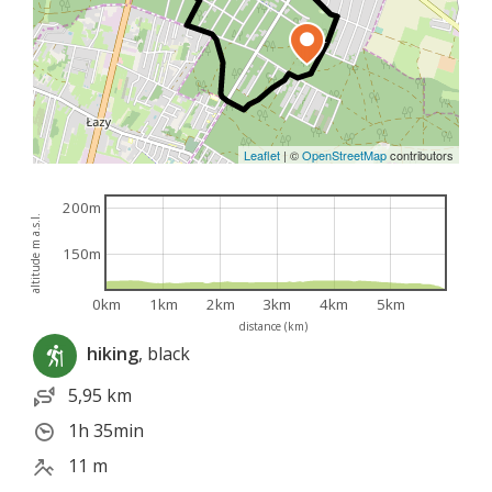
Leaflet
|
©
OpenStreetMap
contributors
200m
altitude m a.s.l.
150m
0km
1km
2km
3km
4km
5km
distance (km)
hiking
, black
5,95 km
1h 35min
11 m