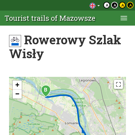
A
A
A
A
Tourist trails of Mazowsze
Togg
navi
Rowerowy Szlak
Wisły
+
−