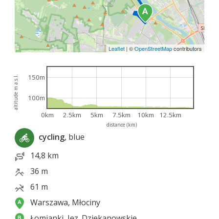
Leaflet
|
©
OpenStreetMap
contributors
150m
altitude m a.s.l.
100m
0km
2.5km
5km
7.5km
10km
12.5km
distance (km)
cycling
, blue
14,8 km
36 m
61 m
Warszawa, Młociny
Łomianki, Jez. Dziekanowskie