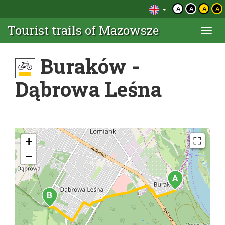
A
A
A
A
Tourist trails of Mazowsze
Togg
navi
Buraków -
Dąbrowa Leśna
+
−