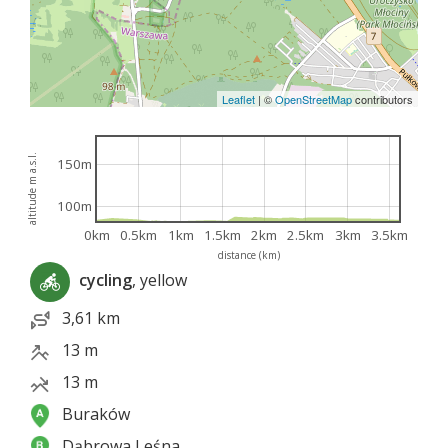
Leaflet
|
©
OpenStreetMap
contributors
altitude m a.s.l.
150m
100m
0km
0.5km
1km
1.5km
2km
2.5km
3km
3.5km
distance (km)
cycling
, yellow
3,61 km
13 m
13 m
Buraków
Dąbrowa Leśna