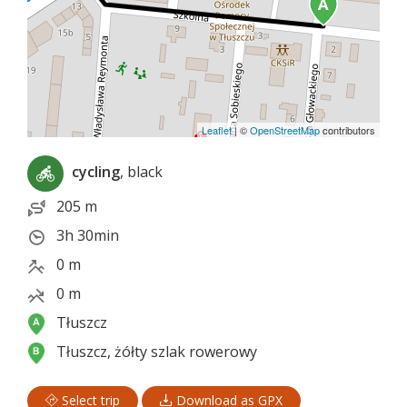
Leaflet
|
©
OpenStreetMap
contributors
cycling
, black
205 m
3h 30min
0 m
0 m
Tłuszcz
Tłuszcz, żółty szlak rowerowy
Select trip
Download as GPX