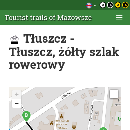
A
A
A
A
Tourist trails of Mazowsze
Togg
navi
Tłuszcz -
Tłuszcz, żółty szlak
rowerowy
+
−