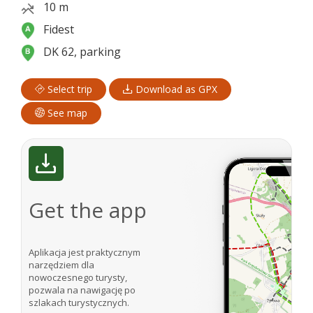
10 m
Fidest
DK 62, parking
Select trip
Download as GPX
See map
Get the app
Aplikacja jest praktycznym
narzędziem dla
nowoczesnego turysty,
pozwala na nawigację po
szlakach turystycznych.