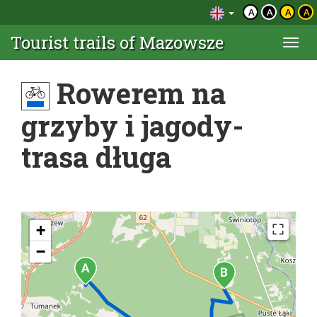
A
A
A
A
Tourist trails of Mazowsze
Togg
navi
Rowerem na
grzyby i jagody-
trasa długa
+
−