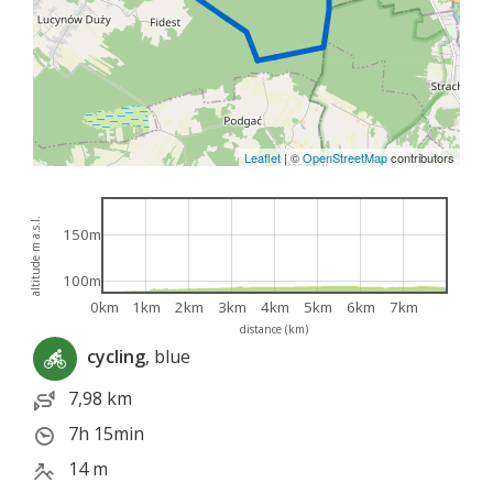
Leaflet
|
©
OpenStreetMap
contributors
altitude m a.s.l.
150m
100m
0km
1km
2km
3km
4km
5km
6km
7km
distance (km)
cycling
, blue
7,98 km
7h 15min
14 m