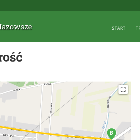
 Mazowsze
START
T
rość