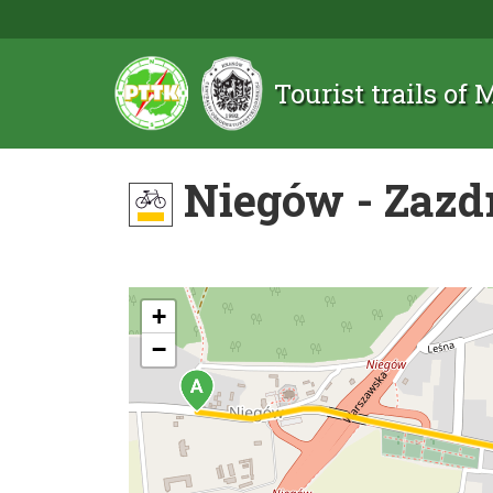
Tourist trails of
Niegów - Zazd
+
−