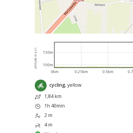
altitude m a.s.l.
150m
100m
0km
0.25km
0.5km
0.
cycling
, yellow
1,84 km
1h 40min
2 m
4 m