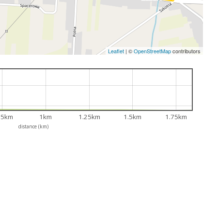
Leaflet
|
©
OpenStreetMap
contributors
75km
1km
1.25km
1.5km
1.75km
distance (km)