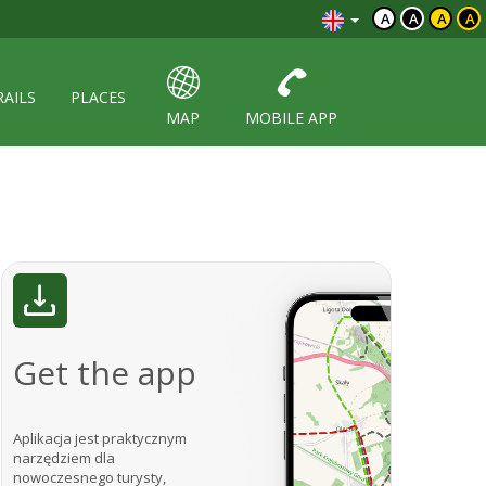
A
A
A
A
RAILS
PLACES
MAP
MOBILE APP
Get the app
Aplikacja jest praktycznym
narzędziem dla
nowoczesnego turysty,