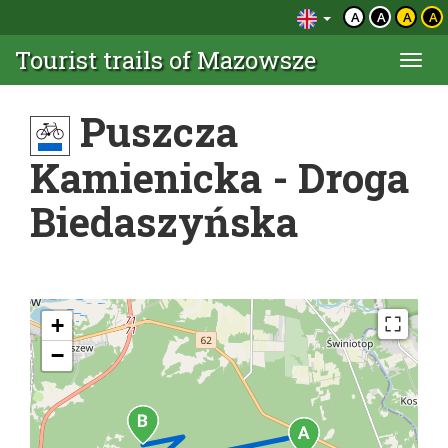
A
A
A
A
Tourist trails of Mazowsze
Togg
navi
Puszcza
Kamienicka - Droga
Biedaszyńska
+
−