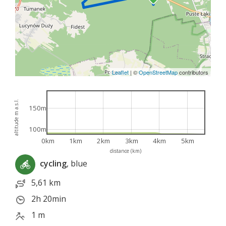
Leaflet
|
©
OpenStreetMap
contributors
altitude m a.s.l.
150m
100m
0km
1km
2km
3km
4km
5km
distance (km)
cycling
, blue
5,61 km
2h 20min
1 m