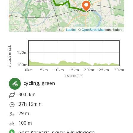
Leaflet
|
©
OpenStreetMap
contributors
altitude m a.s.l.
150m
100m
0km
5km
10km
15km
20km
25km
30km
distance (km)
cycling
, green
30,0 km
37h 15min
79 m
100 m
Góra Kalwaria, skwer Piłsudskiego