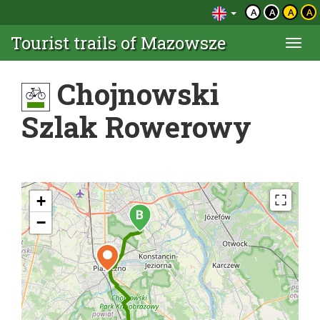
A
A
A
A
Tourist trails of Mazowsze
Togg
navi
Chojnowski
Szlak Rowerowy
+
−