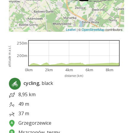
Leaflet
|
©
OpenStreetMap
contributors
250m
altitude m a.s.l.
200m
0km
2km
4km
6km
8km
distance (km)
cycling
, black
8,95 km
49 m
37 m
Grzegorzewice
Mszczonów, termy