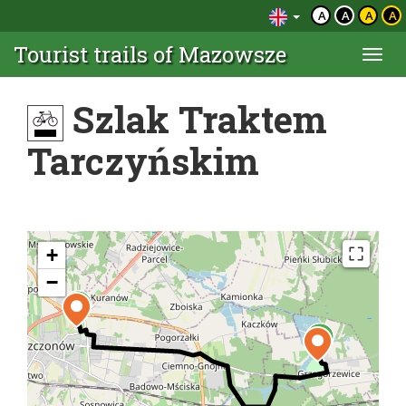
A
A
A
A
Tourist trails of Mazowsze
Togg
navi
Szlak Traktem
Tarczyńskim
+
−