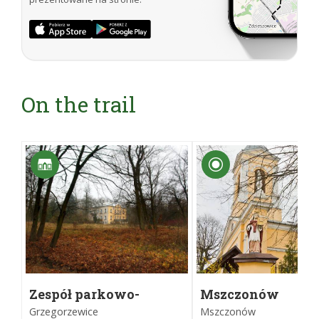
On the trail
Zespół parkowo-
Mszczonów
dworski
Grzegorzewice
Mszczonów