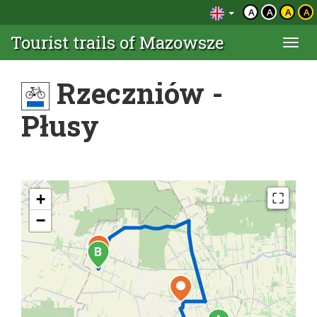
A
A
A
A
Tourist trails of Mazowsze
Togg
navi
Rzeczniów -
Płusy
+
−