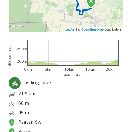
Leaflet
|
©
OpenStreetMap
contributors
altitude m a.s.l.
250m
200m
0km
5km
10km
15km
20km
distance (km)
cycling
, blue
21,9 km
60 m
45 m
Rzeczniów
Płusy