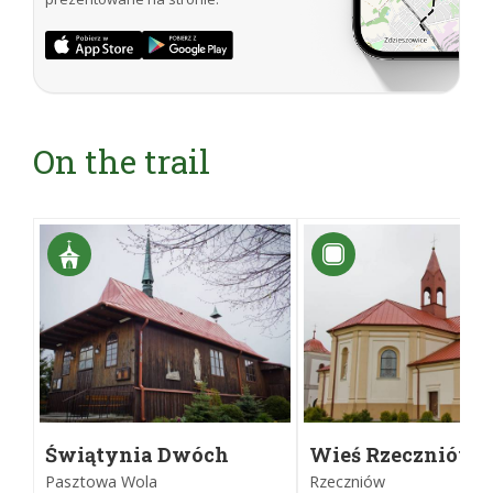
On the trail
Świątynia Dwóch
Wieś Rzeczniów
Nocy
Pasztowa Wola
Rzeczniów