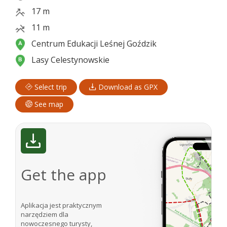
17 m
11 m
Centrum Edukacji Leśnej Goździk
Lasy Celestynowskie
Select trip
Download as GPX
See map
Get the app
Aplikacja jest praktycznym
narzędziem dla
nowoczesnego turysty,