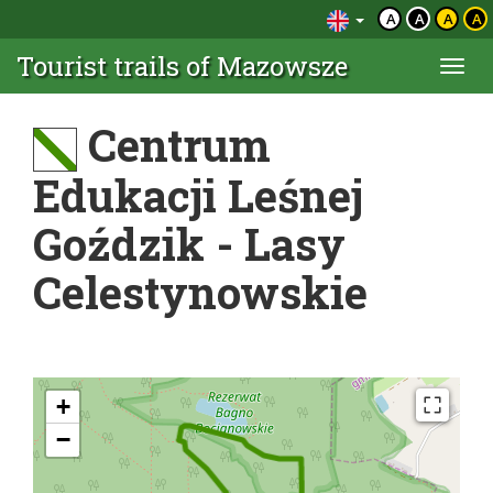
A
A
A
A
Tourist trails of Mazowsze
Togg
navi
Centrum
Edukacji Leśnej
Goździk - Lasy
Celestynowskie
+
−