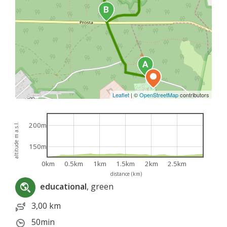
Leaflet
|
©
OpenStreetMap
contributors
200m
altitude m a.s.l.
150m
0km
0.5km
1km
1.5km
2km
2.5km
distance (km)
educational
, green
3,00 km
50min