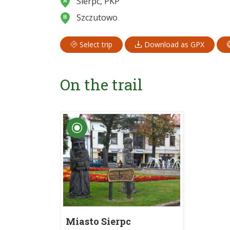
Sierpc, PKP
Szczutowo
Select trip
Download as GPX
On the trail
Miasto Sierpc