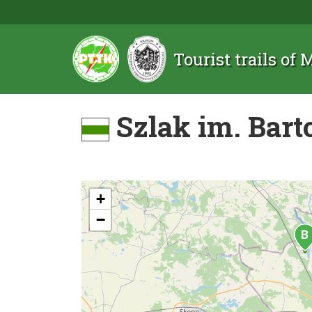
Tourist trails of
Szlak im. Bart
+
−