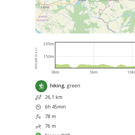
200m
altitude m a.s.l.
150m
0km
5km
10k
hiking
, green
26,1 km
6h 45min
78 m
76 m