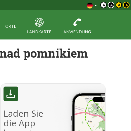
A
A
A
A
ORTE
LANDKARTE
ANWENDUNG
- nad pomnikiem
Laden Sie
die App