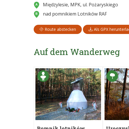
Międzylesie, MPK, ul. Pożaryskiego
nad pomnikiem Lotników RAF
Route abstecken
Als GPX herunterl
Auf dem Wanderweg
Pomnik lotników
Uroczys