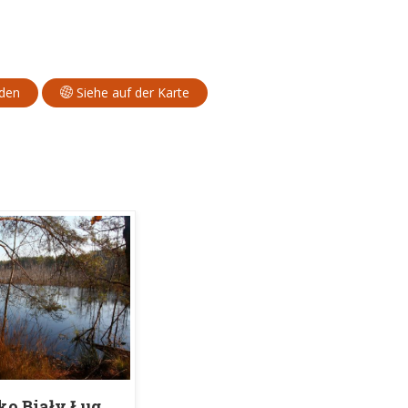
aden
Siehe auf der Karte
ko Biały Ług