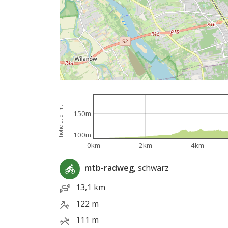
höhe ü. d. m.
150m
100m
0km
2km
4km
mtb-radweg
, schwarz
13,1 km
122 m
111 m