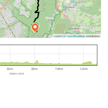
Leaflet
|
©
OpenStreetMap
contributors
6km
8km
10km
12km
distanz (km)