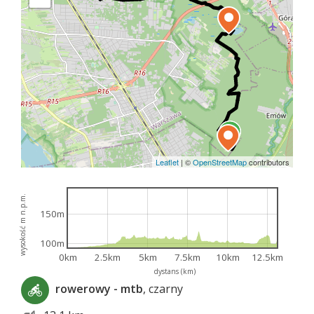
Leaflet
|
©
OpenStreetMap
contributors
wysokość m n.p.m.
150m
100m
0km
2.5km
5km
7.5km
10km
12.5km
dystans (km)
rowerowy - mtb
, czarny