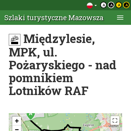
A
A
A
A
Szlaki turystyczne Mazowsza
Togg
navi
Międzylesie,
MPK, ul.
Pożaryskiego - nad
pomnikiem
Lotników RAF
+
−