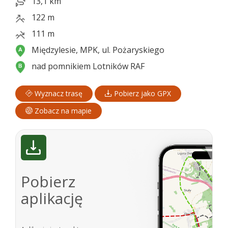
13,1 km
122 m
111 m
Międzylesie, MPK, ul. Pożaryskiego
nad pomnikiem Lotników RAF
Wyznacz trasę
Pobierz jako GPX
Zobacz na mapie
Pobierz
aplikację