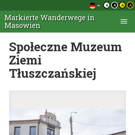
A
A
A
A
Markierte Wanderwege in
Togg
Masowien
navi
Społeczne Muzeum
Ziemi
Tłuszczańskiej