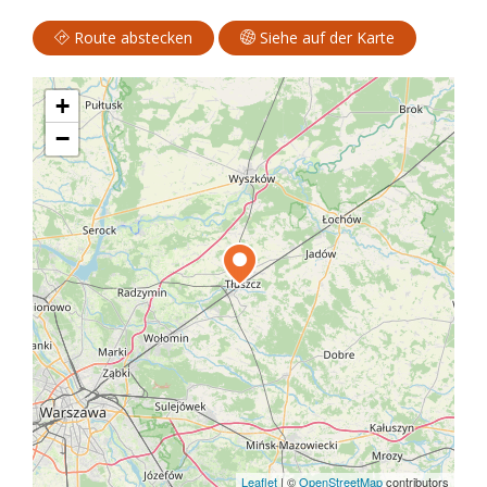
Route abstecken
Siehe auf der Karte
+
−
Leaflet
|
©
OpenStreetMap
contributors