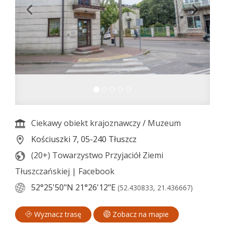
Ciekawy obiekt krajoznawczy
/
Muzeum
Kościuszki 7, 05-240 Tłuszcz
(20+) Towarzystwo Przyjaciół Ziemi
Tłuszczańskiej | Facebook
52°25'50"N
21°26'12"E
(52.430833, 21.436667)
Wyznacz trasę
Zobacz na mapie