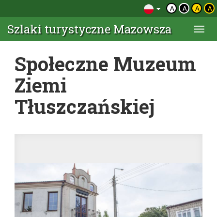
A
A
A
A
Szlaki turystyczne Mazowsza
Togg
navi
Społeczne Muzeum
Ziemi
Tłuszczańskiej