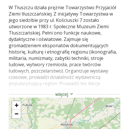
W Tłuszczu działa prężnie Towarzystwo Przyjaciół
Ziemi tłuszczańskiej. Z inicjatywy Towarzystwa w
jego siedzibie przy ul. Kościuszki 7 zostało
utworzone w 1983 r. Społeczne Muzeum Ziemi
Tłuszczańskiej. Pełni ono funkcje naukowe,
dydaktyczne i oświatowe. Zajmuje się
gromadzeniem eksponatów dokumentujących
historię, kulturę i etnografię regionu (ikonografia,
militaria, numizmaty, zabytki techniki, stroje
ludowe, wytwory rzemiosła, prace twórców
ludowych, pszczelarstwo). Organizuje wystawy
czasowe, prowadzi działalność wydawniczą
popularyzującą region. Prowadzi też lekcje
muzealne z zakresu rękodzieła artystycznego
więcej
(wycinanki, wyklejanki, haft, malarstwo i in.).
Muzeum jest obiektem czynnym całorocznie od
+
poniedziałku do piątku. Źródła: Glinka Tadeusz i
−
inni, Mazowsze Północne. Przewodnik, Warszawa,
1998. Żochowski Mieczysław, Powiat wołomiński,
[w:] Kanon krajoznawczy województwa