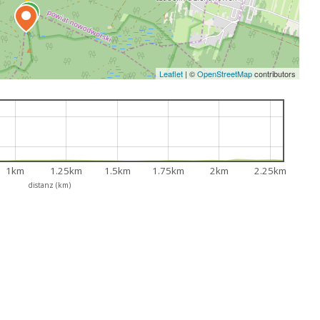
Leaflet
|
©
OpenStreetMap
contributors
1km
1.25km
1.5km
1.75km
2km
2.25km
distanz (km)