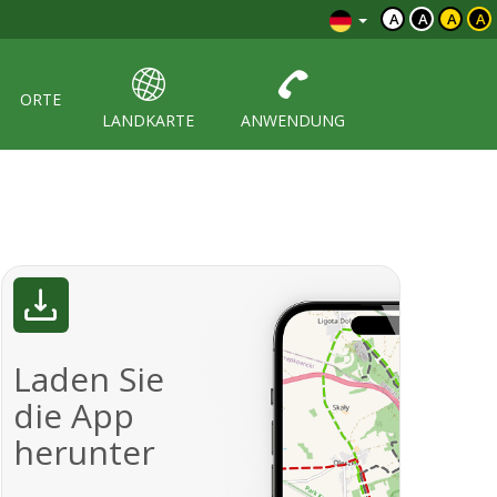
A
A
A
A
ORTE
LANDKARTE
ANWENDUNG
Laden Sie
die App
herunter