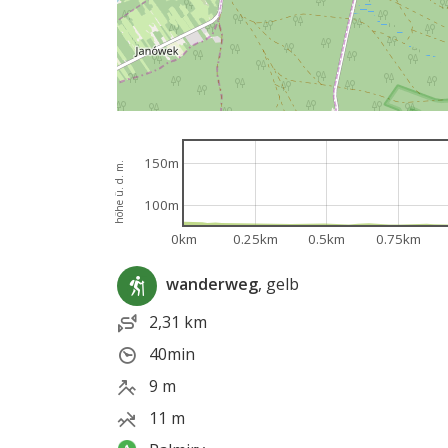
150m
höhe ü. d. m.
100m
0km
0.25km
0.5km
0.75km
wanderweg
, gelb
2,31 km
40min
9 m
11 m