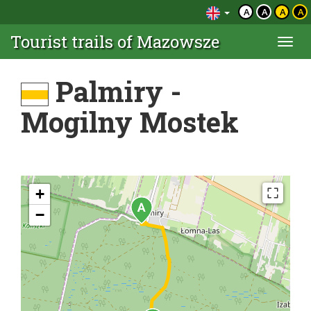
A
A
A
A
Tourist trails of Mazowsze
Togg
navi
Palmiry -
Mogilny Mostek
+
−