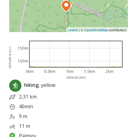
Leaflet
|
©
OpenStreetMap
contributors
150m
altitude m a.s.l.
100m
0km
0.5km
1km
1.5km
2km
distance (km)
hiking
, yellow
2,31 km
40min
9 m
11 m
Palmiry