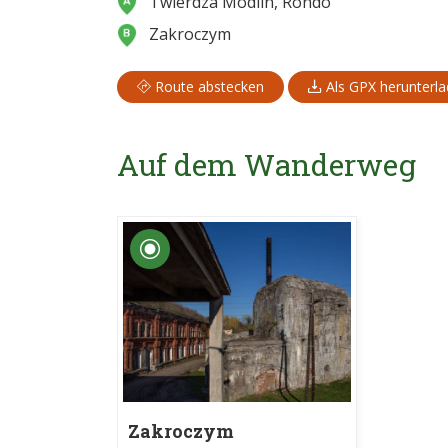
Twierdza Modlin, Rondo
Zakroczym
Route abstecken
Als GPX herunterl
Auf dem Wanderweg
Zakroczym