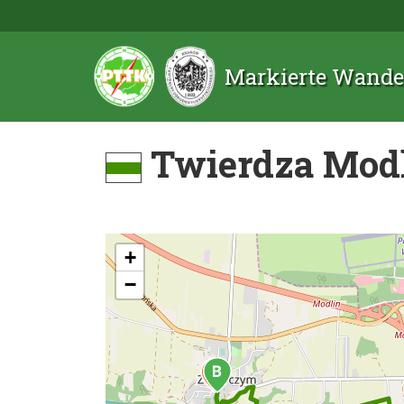
Markierte Wande
Twierdza Modl
+
−