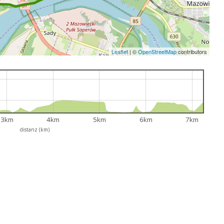
Leaflet
|
©
OpenStreetMap
contributors
3km
4km
5km
6km
7km
distanz (km)