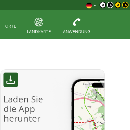
A
A
A
A
ORTE
LANDKARTE
ANWENDUNG
Laden Sie
die App
herunter