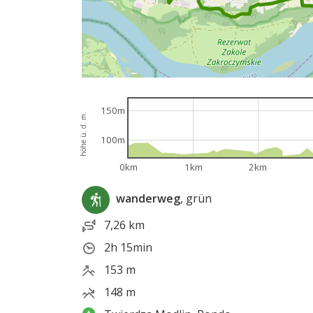
150m
höhe ü. d. m.
100m
0km
1km
2km
wanderweg
, grün
7,26 km
2h 15min
153 m
148 m