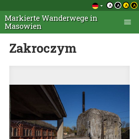
A
A
A
A
Markierte Wanderwege in
Togg
Masowien
navi
Zakroczym