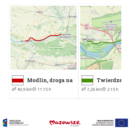
Modlin, droga na
Twierdza Mo
lotnisko -
Rondo -
40,9 km
11:15 h
7,26 km
2:15 h
Wyszogród, PKS
Zakroczym