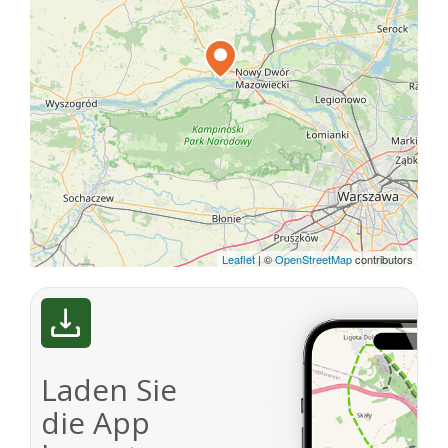
Leaflet
|
©
OpenStreetMap
contributors
Laden Sie
die App