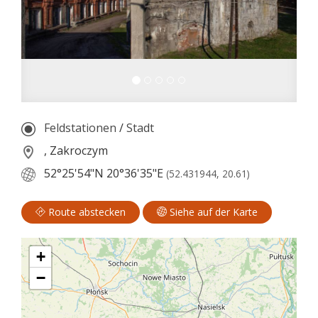
Feldstationen
/
Stadt
, Zakroczym
52°25'54"N
20°36'35"E
(52.431944, 20.61)
Route abstecken
Siehe auf der Karte
+
−